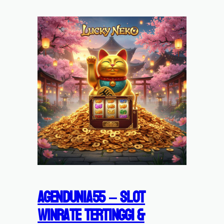
Agendunia55 – Slot
Winrate Tertinggi &