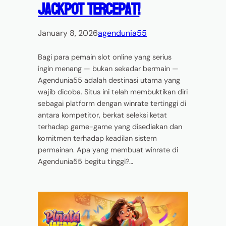
Jackpot Tercepat!
January 8, 2026
agendunia55
Bagi para pemain slot online yang serius
ingin menang — bukan sekadar bermain —
Agendunia55 adalah destinasi utama yang
wajib dicoba. Situs ini telah membuktikan diri
sebagai platform dengan winrate tertinggi di
antara kompetitor, berkat seleksi ketat
terhadap game-game yang disediakan dan
komitmen terhadap keadilan sistem
permainan. Apa yang membuat winrate di
Agendunia55 begitu tinggi?…