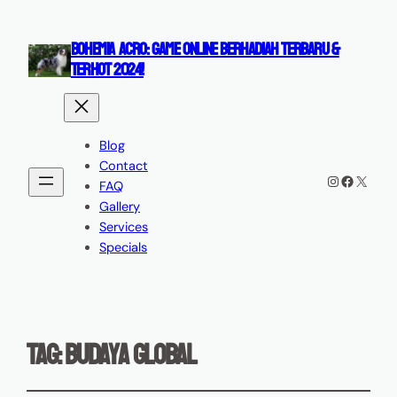
BOHEMIA ACRO: GAME ONLINE BERHADIAH TERBARU &
TERHOT 2024!
Blog
Contact
Instagram
Faceboo
X
FAQ
Gallery
Services
Specials
Tag:
budaya global