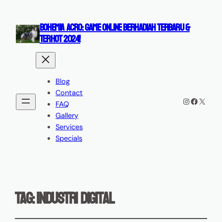
BOHEMIA ACRO: GAME ONLINE BERHADIAH TERBARU &
TERHOT 2024!
Blog
Contact
Instagram
Faceboo
X
FAQ
Gallery
Services
Specials
Tag:
industri digital