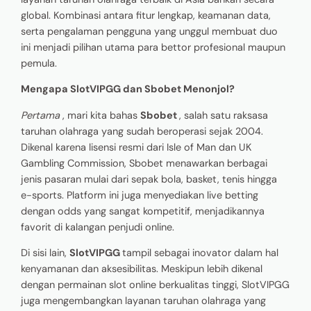
global. Kombinasi antara fitur lengkap, keamanan data,
serta pengalaman pengguna yang unggul membuat duo
ini menjadi pilihan utama para bettor profesional maupun
pemula.
Mengapa SlotVIPGG dan Sbobet Menonjol?
Pertama
, mari kita bahas
Sbobet
, salah satu raksasa
taruhan olahraga yang sudah beroperasi sejak 2004.
Dikenal karena lisensi resmi dari Isle of Man dan UK
Gambling Commission, Sbobet menawarkan berbagai
jenis pasaran mulai dari sepak bola, basket, tenis hingga
e-sports. Platform ini juga menyediakan live betting
dengan odds yang sangat kompetitif, menjadikannya
favorit di kalangan penjudi online.
Di sisi lain,
SlotVIPGG
tampil sebagai inovator dalam hal
kenyamanan dan aksesibilitas. Meskipun lebih dikenal
dengan permainan slot online berkualitas tinggi, SlotVIPGG
juga mengembangkan layanan taruhan olahraga yang