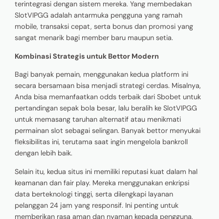
terintegrasi dengan sistem mereka. Yang membedakan
SlotVIPGG adalah antarmuka pengguna yang ramah
mobile, transaksi cepat, serta bonus dan promosi yang
sangat menarik bagi member baru maupun setia.
Kombinasi Strategis untuk Bettor Modern
Bagi banyak pemain, menggunakan kedua platform ini
secara bersamaan bisa menjadi strategi cerdas. Misalnya,
Anda bisa memanfaatkan odds terbaik dari Sbobet untuk
pertandingan sepak bola besar, lalu beralih ke SlotVIPGG
untuk memasang taruhan alternatif atau menikmati
permainan slot sebagai selingan. Banyak bettor menyukai
fleksibilitas ini, terutama saat ingin mengelola bankroll
dengan lebih baik.
Selain itu, kedua situs ini memiliki reputasi kuat dalam hal
keamanan dan fair play. Mereka menggunakan enkripsi
data berteknologi tinggi, serta dilengkapi layanan
pelanggan 24 jam yang responsif. Ini penting untuk
memberikan rasa aman dan nyaman kepada pengguna,