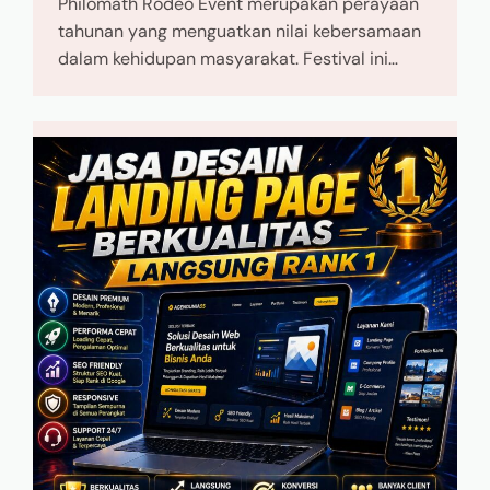
Philomath Rodeo Event merupakan perayaan
tahunan yang menguatkan nilai kebersamaan
dalam kehidupan masyarakat. Festival ini…