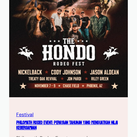
Festival
Philomath Rodeo Event: Perayaan Tahunan yang Menguatkan Nilai
Kebersamaan