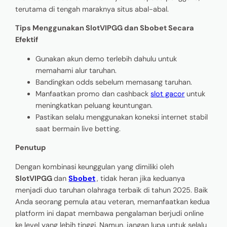
terutama di tengah maraknya situs abal-abal.
Tips Menggunakan SlotVIPGG dan Sbobet Secara
Efektif
Gunakan akun demo terlebih dahulu untuk
memahami alur taruhan.
Bandingkan odds sebelum memasang taruhan.
Manfaatkan promo dan cashback
slot gacor
untuk
meningkatkan peluang keuntungan.
Pastikan selalu menggunakan koneksi internet stabil
saat bermain live betting.
Penutup
Dengan kombinasi keunggulan yang dimiliki oleh
SlotVIPGG
dan
Sbobet
, tidak heran jika keduanya
menjadi duo taruhan olahraga terbaik di tahun 2025. Baik
Anda seorang pemula atau veteran, memanfaatkan kedua
platform ini dapat membawa pengalaman berjudi online
ke level yang lebih tinggi. Namun, jangan lupa untuk selalu