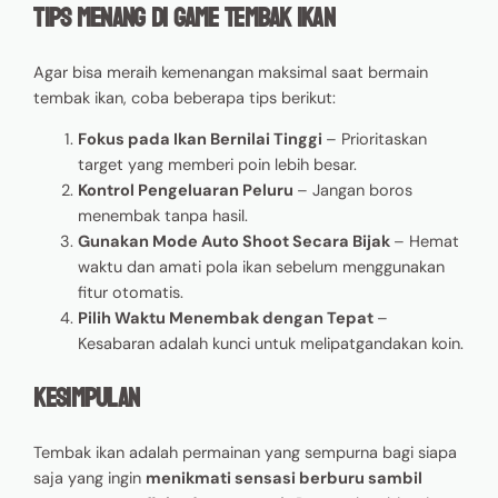
Tips Menang di Game Tembak Ikan
Agar bisa meraih kemenangan maksimal saat bermain
tembak ikan, coba beberapa tips berikut:
Fokus pada Ikan Bernilai Tinggi
– Prioritaskan
target yang memberi poin lebih besar.
Kontrol Pengeluaran Peluru
– Jangan boros
menembak tanpa hasil.
Gunakan Mode Auto Shoot Secara Bijak
– Hemat
waktu dan amati pola ikan sebelum menggunakan
fitur otomatis.
Pilih Waktu Menembak dengan Tepat
–
Kesabaran adalah kunci untuk melipatgandakan koin.
Kesimpulan
Tembak ikan adalah permainan yang sempurna bagi siapa
saja yang ingin
menikmati sensasi berburu sambil