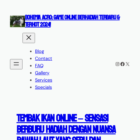
Skip
to
BOHEMIA ACRO: GAME ONLINE BERHADIAH TERBARU &
content
TERHOT 2024!
Blog
Contact
Instagram
Faceboo
X
FAQ
Gallery
Services
Specials
Tembak Ikan Online – Sensasi
Berburu Hadiah dengan Nuansa